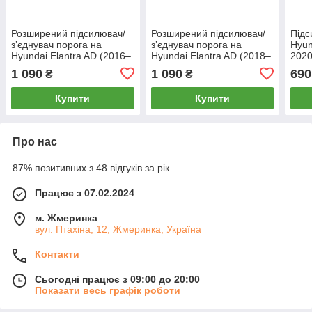
Розширений підсилювач/
Розширений підсилювач/
Підс
зʼєднувач порога на
зʼєднувач порога на
Hyun
Hyundai Elantra AD (2016–
Hyundai Elantra AD (2018–
2020
2018), Лівий
2020), Лівий
1 090
1 090
690
₴
₴
Купити
Купити
Про нас
87% позитивних з 48 відгуків за рік
Працює з 07.02.2024
м. Жмеринка
вул. Птахіна, 12, Жмеринка, Україна
Контакти
Сьогодні працює з 09:00 до 20:00
Показати весь графік роботи