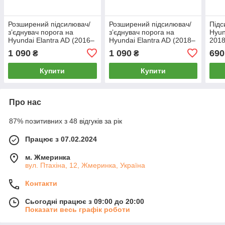
Розширений підсилювач/
Розширений підсилювач/
Підс
зʼєднувач порога на
зʼєднувач порога на
Hyun
Hyundai Elantra AD (2016–
Hyundai Elantra AD (2018–
2018
2018), Лівий
2020), Лівий
1 090
1 090
690
₴
₴
Купити
Купити
Про нас
87% позитивних з 48 відгуків за рік
Працює з 07.02.2024
м. Жмеринка
вул. Птахіна, 12, Жмеринка, Україна
Контакти
Сьогодні працює з 09:00 до 20:00
Показати весь графік роботи