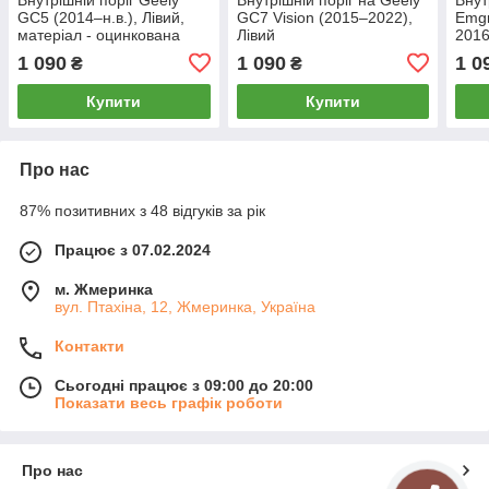
GC5 (2014–н.в.), Лівий,
GC7 Vision (2015–2022),
Emgr
матеріал - оцинкована
Лівий
2016
сталь 1.2 mm
1 090
1 090
1 0
₴
₴
Купити
Купити
Про нас
87% позитивних з 48 відгуків за рік
Працює з 07.02.2024
м. Жмеринка
вул. Птахіна, 12, Жмеринка, Україна
Контакти
Сьогодні працює з 09:00 до 20:00
Показати весь графік роботи
Про нас