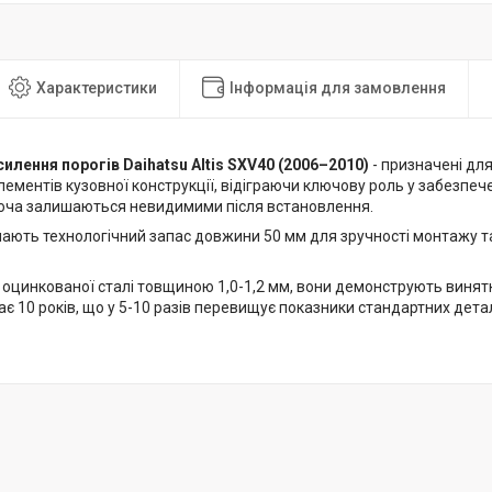
Характеристики
Інформація для замовлення
силення порогів Daihatsu Altis SXV40 (2006–2010)
- призначені дл
ементів кузовної конструкції, відіграючи ключову роль у забезпече
хоча залишаються невидимими після встановлення.
мають технологічний запас довжини 50 мм для зручності монтажу т
 оцинкованої сталі товщиною 1,0-1,2 мм, вони демонструють винятк
є 10 років, що у 5-10 разів перевищує показники стандартних детал