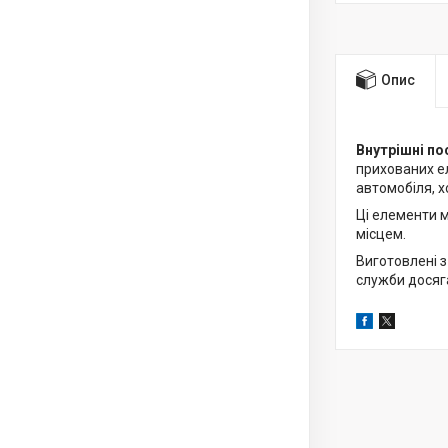
Опис
Внутрішні по
прихованих ел
автомобіля, 
Ці елементи 
місцем.
Виготовлені з
служби досяга