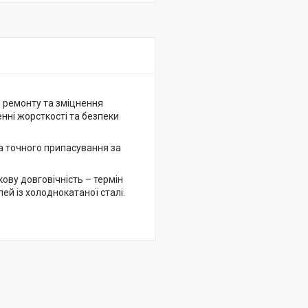
я ремонту та зміцнення
нні жорсткості та безпеки
а точного припасування за
ову довговічність – термін
ей із холоднокатаної сталі.