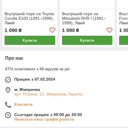
Внутрішній поріг на Toyota
Внутрішній поріг на
Внут
Corolla E100 (1991–1999),
Mitsubishi RVR I (1991–
Fron
Лівий
1999), Лівий
Ліви
1 090
1 090
1 0
₴
₴
Купити
Купити
Про нас
87% позитивних з 48 відгуків за рік
Працює з 07.02.2024
м. Жмеринка
вул. Птахіна, 12, Жмеринка, Україна
Контакти
Сьогодні працює з 09:00 до 20:00
Показати весь графік роботи