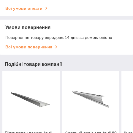
Всі умови оплати
Умови повернення
Повернення товару впродовж 14 днів за домовленістю
Всі умови повернення
Подібні товари компанії
Підсилювач порога Audi
Кузовний поріг для Audi 80
Кузо