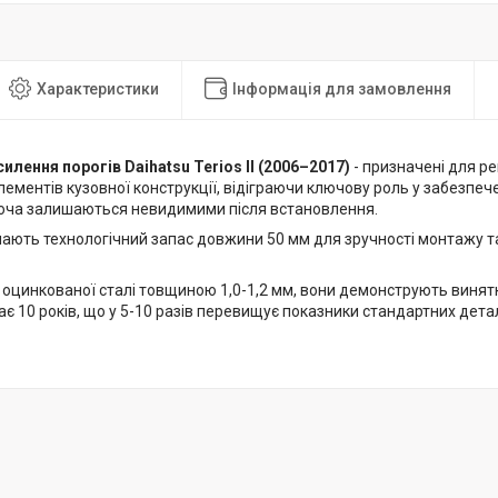
Характеристики
Інформація для замовлення
илення порогів Daihatsu Terios II (2006–2017)
- призначені для р
ементів кузовної конструкції, відіграючи ключову роль у забезпече
хоча залишаються невидимими після встановлення.
мають технологічний запас довжини 50 мм для зручності монтажу т
 оцинкованої сталі товщиною 1,0-1,2 мм, вони демонструють винятк
є 10 років, що у 5-10 разів перевищує показники стандартних детал