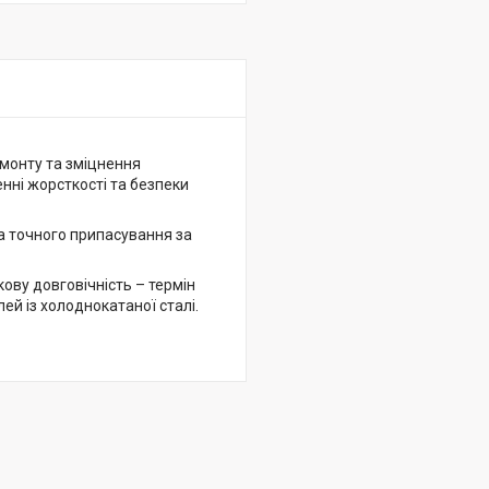
емонту та зміцнення
нні жорсткості та безпеки
а точного припасування за
ову довговічність – термін
ей із холоднокатаної сталі.