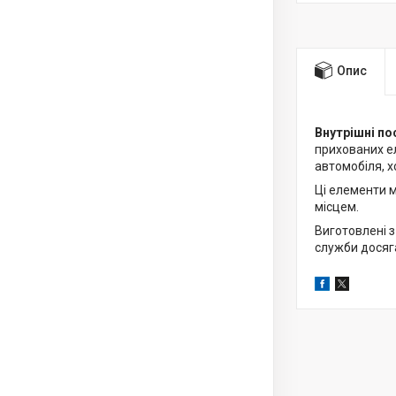
Опис
Внутрішні пос
прихованих ел
автомобіля, 
Ці елементи 
місцем.
Виготовлені з
служби досяга