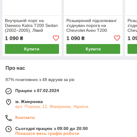
Внутрішній поріг на
Розширений підсилювач/
Розш
Daewoo Kalos T200 Sedan
зʼєднувач порога на
зʼєд
(2002–2005), Лівий
Chevrolet Aveo T200
Chev
(2002–2008), Лівий
Seda
1 090
1 090
1 0
₴
₴
Купити
Купити
Про нас
87% позитивних з 48 відгуків за рік
Працює з 07.02.2024
м. Жмеринка
вул. Птахіна, 12, Жмеринка, Україна
Контакти
Сьогодні працює з 09:00 до 20:00
Показати весь графік роботи