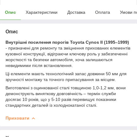
Опис
Характеристики
Доставка
Оплата
Умови п
Опис
Внутрішні посилення порогів Toyota Cynos II (1995–1999)
- призначені для ремонту та зміцнення прихованих елементів
кузовної конструкції, відіграючи ключову роль у забезпеченні
жорсткості та безпеки автомобіля, хоча залишаються
невидимими після встановлення.
Ці елементи мають технологічний запас довжини 50 мм для
зручності монтажу та точного припасування за місцем.
Виготовлені з оцинкованої сталі товщиною 1,0-1,2 мм, вони
демонструють виняткову довговічність – термін служби
досягає 10 років, що у 5-10 разів перевищує показники
стандартних деталей із холоднокатаної сталі.
Приховати