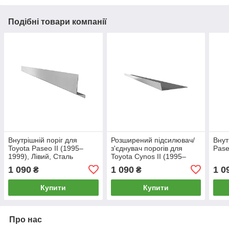
Подібні товари компанії
Внутрішній поріг для
Розширений підсилювач/
Внут
Toyota Paseo II (1995–
з'єднувач порогів для
Pase
1999), Лівий, Сталь
Toyota Cynos II (1995–
оцинкована 1.2 mm,
1999), Лівий, товщина 2,4
1 090
1 090
1 0
₴
₴
Довжина 5 см
мм, довжина 5 см
Купити
Купити
Про нас