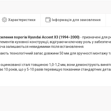
Характеристики
Інформація для замовлення
силення порогів Hyundai Accent X3 (1994–2000)
- призначені для 
ементів кузовної конструкції, відіграючи ключову роль у забезпече
хоча залишаються невидимими після встановлення.
мають технологічний запас довжини 50 мм для зручності монтажу т
 оцинкованої сталі товщиною 1,0-1,2 мм, вони демонструють винятк
є 10 років, що у 5-10 разів перевищує показники стандартних детал