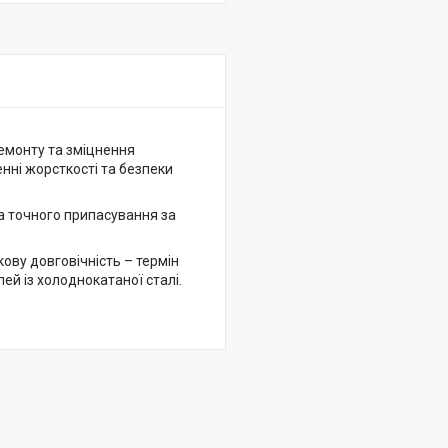
ремонту та зміцнення
нні жорсткості та безпеки
а точного припасування за
ову довговічність – термін
ей із холоднокатаної сталі.