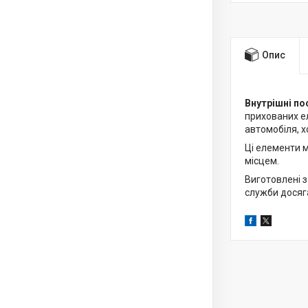
Опис
Внутрішні по
прихованих ел
автомобіля, 
Ці елементи 
місцем.
Виготовлені з
служби досяга