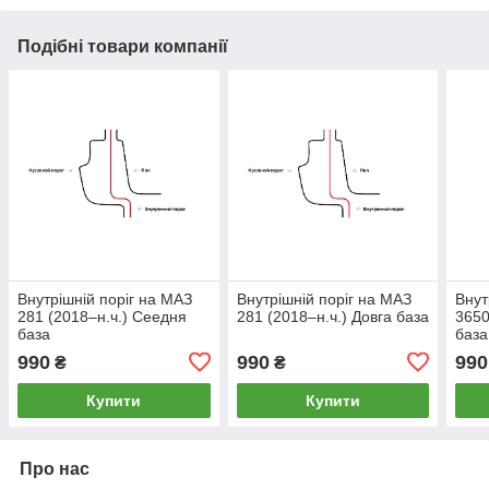
Подібні товари компанії
Внутрішній поріг на МАЗ
Внутрішній поріг на МАЗ
Внут
281 (2018–н.ч.) Сеедня
281 (2018–н.ч.) Довга база
3650
база
база
990
990
990
₴
₴
Купити
Купити
Про нас