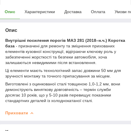
Опис
Характеристики
Доставка
Оплата
Умови п
Опис
Внутрішні посилення порогів МАЗ 281 (2018–н.ч.) Коротка
база
- призначені для ремонту та зміцнення прихованих
елементів кузовної конструкції, відіграючи ключову роль у
забезпеченні жорсткості та безпеки автомобіля, хоча
залишаються невидимими після встановлення.
Ці елементи мають технологічний запас довжини 50 мм для
зручності монтажу та точного припасування за місцем.
Виготовлені з оцинкованої сталі товщиною 1,0-1,2 мм, вони
демонструють виняткову довговічність – термін служби
досягає 10 років, що у 5-10 разів перевищує показники
стандартних деталей із холоднокатаної сталі.
Приховати