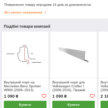
Повернення товару впродовж 14 днів за домовленістю
Всі умови повернення
Подібні товари компанії
Внутрішній поріг на
Внутрішній поріг для
Внут
Mercedes-Benz Sprinter
Volkswagen Crafter I
Volk
W906 (2006–2013)
(2006-2016), Правий,
(200
Ультрадовга база, Лівий
Матеріал — Оцинкована
Прав
1 090
1 090
2 1
₴
₴
сталь 1.2 mm
стал
Купити
Купити