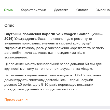
Опис
Характеристики
Доставка
Оплата
Умови п
Опис
Внутрішні посилення порогів Volkswagen Crafter I (2006–
2016) Ультрадовга база
- призначені для ремонту та
зміцнення прихованих елементів кузовної конструкції,
відіграючи ключову роль у забезпеченні жорсткості та безпеки
автомобіля, хоча залишаються невидимими після
встановлення.
Ці елементи мають технологічний запас довжини 50 мм для
зручності монтажу та точного припасування за місцем.
Виготовлені з оцинкованої сталі товщиною 1,0-1,2 мм, вони
демонструють виняткову довговічність – термін служби
досягає 10 років, що у 5-10 разів перевищує показники
стандартних деталей із холоднокатаної сталі.
Приховати