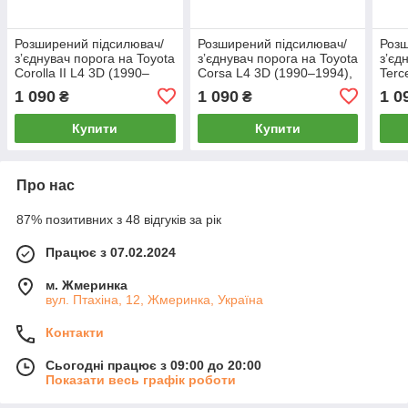
Розширений підсилювач/
Розширений підсилювач/
Розш
зʼєднувач порога на Toyota
зʼєднувач порога на Toyota
зʼєд
Corolla II L4 3D (1990–
Corsa L4 3D (1990–1994),
Terc
1994), Лівий
Лівий
Ліви
1 090
1 090
1 0
₴
₴
Купити
Купити
Про нас
87% позитивних з 48 відгуків за рік
Працює з 07.02.2024
м. Жмеринка
вул. Птахіна, 12, Жмеринка, Україна
Контакти
Сьогодні працює з 09:00 до 20:00
Показати весь графік роботи