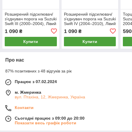
Розширений підсилювач/
Розширений підсилювач/
Торц
зʼєднувач порога на Suzuki
зʼєднувач порога на Suzuki
Suzuk
Swift III (2000–2004), Лівий
Swift IV (2004–2010), Лівий
2004
1 090
1 090
590
₴
₴
Купити
Купити
Про нас
87% позитивних з 48 відгуків за рік
Працює з 07.02.2024
м. Жмеринка
вул. Птахіна, 12, Жмеринка, Україна
Контакти
Сьогодні працює з 09:00 до 20:00
Показати весь графік роботи