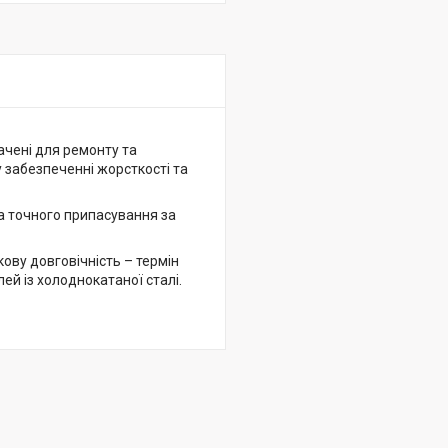
ачені для ремонту та
у забезпеченні жорсткості та
а точного припасування за
ову довговічність – термін
ей із холоднокатаної сталі.