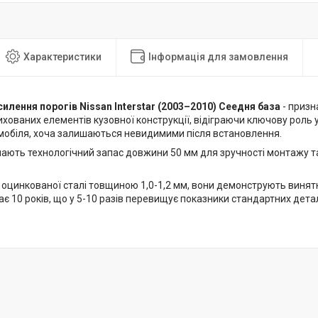
Характеристики
Інформація для замовлення
силення порогів Nissan Interstar (2003–2010) Сеедня база
- призн
хованих елементів кузовної конструкції, відіграючи ключову роль 
мобіля, хоча залишаються невидимими після встановлення.
мають технологічний запас довжини 50 мм для зручності монтажу т
 оцинкованої сталі товщиною 1,0-1,2 мм, вони демонструють винятк
є 10 років, що у 5-10 разів перевищує показники стандартних детал