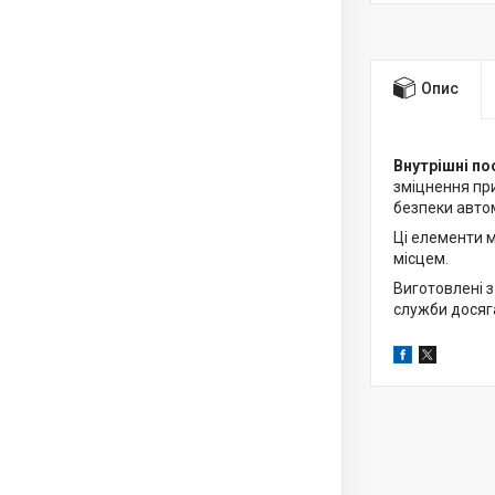
Опис
Внутрішні по
зміцнення при
безпеки авто
Ці елементи 
місцем.
Виготовлені з
служби досяга