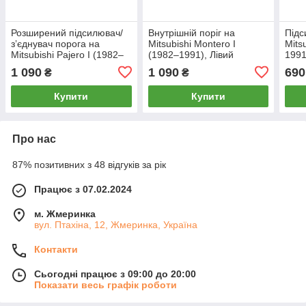
Розширений підсилювач/
Внутрішній поріг на
Підс
зʼєднувач порога на
Mitsubishi Montero I
Mits
Mitsubishi Pajero I (1982–
(1982–1991), Лівий
1991
1991), Лівий
1 090
1 090
690
₴
₴
Купити
Купити
Про нас
87% позитивних з 48 відгуків за рік
Працює з 07.02.2024
м. Жмеринка
вул. Птахіна, 12, Жмеринка, Україна
Контакти
Сьогодні працює з 09:00 до 20:00
Показати весь графік роботи