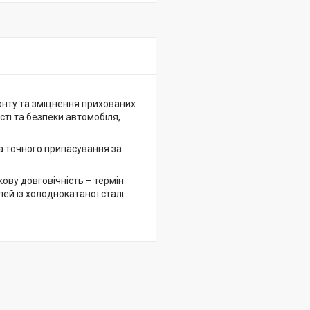
онту та зміцнення прихованих
сті та безпеки автомобіля,
а точного припасування за
ову довговічність – термін
ей із холоднокатаної сталі.