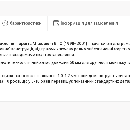
Характеристики
Інформація для замовлення
силення порогів Mitsubishi GTO (1998–2001)
- призначені для рем
овної конструкції, відіграючи ключову роль у забезпеченні жорстко
ться невидимими після встановлення.
мають технологічний запас довжини 50 мм для зручності монтажу т
 оцинкованої сталі товщиною 1,0-1,2 мм, вони демонструють винятк
є 10 років, що у 5-10 разів перевищує показники стандартних детал