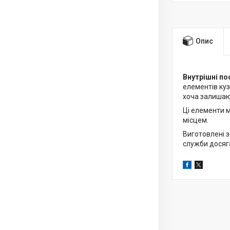
Опис
Внутрішні по
елементів куз
хоча залишаю
Ці елементи 
місцем.
Виготовлені з
служби досяга