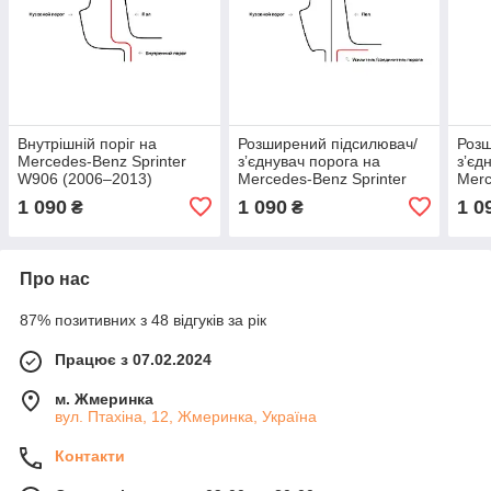
Внутрішній поріг на
Розширений підсилювач/
Розш
Mercedes-Benz Sprinter
зʼєднувач порога на
зʼєд
W906 (2006–2013)
Mercedes-Benz Sprinter
Merc
Короткая база, Лівий
W906 (2006–2013)
W90
1 090
1 090
1 0
₴
₴
Ультрадовга база, Лівий
Коро
Про нас
87% позитивних з 48 відгуків за рік
Працює з 07.02.2024
м. Жмеринка
вул. Птахіна, 12, Жмеринка, Україна
Контакти