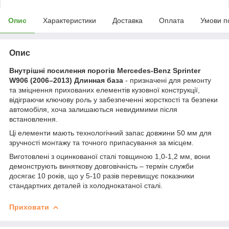
Опис
Характеристики
Доставка
Оплата
Умови п
Опис
Внутрішні посилення порогів Mercedes-Benz Sprinter
W906 (2006–2013) Длинная база
- призначені для ремонту
та зміцнення прихованих елементів кузовної конструкції,
відіграючи ключову роль у забезпеченні жорсткості та безпеки
автомобіля, хоча залишаються невидимими після
встановлення.
Ці елементи мають технологічний запас довжини 50 мм для
зручності монтажу та точного припасування за місцем.
Виготовлені з оцинкованої сталі товщиною 1,0-1,2 мм, вони
демонструють виняткову довговічність – термін служби
досягає 10 років, що у 5-10 разів перевищує показники
стандартних деталей із холоднокатаної сталі.
Приховати