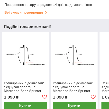
Повернення товару впродовж 14 днів за домовленістю
Всі умови повернення
Подібні товари компанії
Розширений підсилювач/
Розширений підсилювач/
Розш
зʼєднувач порога на
зʼєднувач порога на
зʼєд
Mercedes-Benz Sprinter
Mercedes-Benz Sprinter
Merc
W906+ (2013–2018)
W906 (2006–2013)
W906
1 090
1 090
1 0
₴
₴
Длинная база, Лівий
Короткая база, Лівий
Длин
Купити
Купити