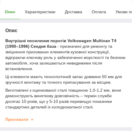
Опис
Характеристики
Доставка
Оплата
Умови п
Опис
Внутрішні посилення порогів Volkswagen Multivan T4
(1990–1996) Сеедня база
- призначені для ремонту та
зміцнення прихованих елементів кузовної конструкції,
відіграючи ключову роль у забезпеченні жорсткості та безпеки
автомобіля, хоча залишаються невидимими після
встановлення.
Ці елементи мають технологічний запас довжини 50 мм для
зручності монтажу та точного припасування за місцем.
Виготовлені з оцинкованої сталі товщиною 1,0-1,2 мм, вони
демонструють виняткову довговічність – термін служби
досягає 10 років, що у 5-10 разів перевищує показники
стандартних деталей із холоднокатаної сталі.
Приховати