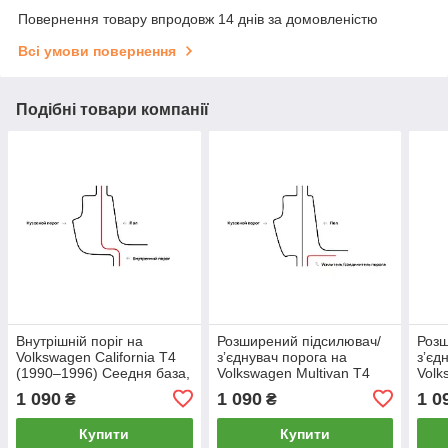
Повернення товару впродовж 14 днів за домовленістю
Всі умови повернення
Подібні товари компанії
Внутрішній поріг на
Розширений підсилювач/
Розш
Volkswagen California T4
зʼєднувач порога на
зʼєд
(1990–1996) Сеедня база,
Volkswagen Multivan T4
Volk
Лівий
(1990–1996) Сеедня база,
(199
1 090
1 090
1 0
₴
₴
Лівий
Ліви
Купити
Купити