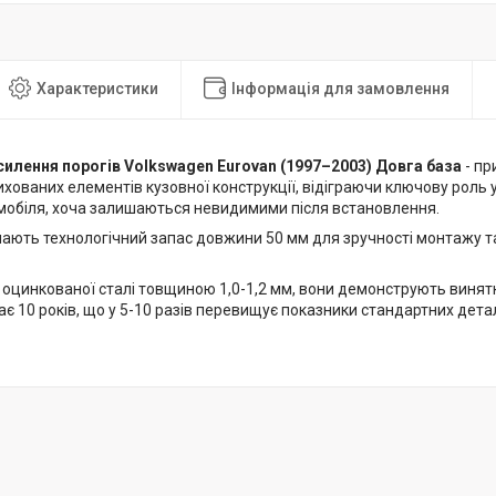
Характеристики
Інформація для замовлення
силення порогів Volkswagen Eurovan (1997–2003) Довга база
- пр
хованих елементів кузовної конструкції, відіграючи ключову роль 
мобіля, хоча залишаються невидимими після встановлення.
мають технологічний запас довжини 50 мм для зручності монтажу т
 оцинкованої сталі товщиною 1,0-1,2 мм, вони демонструють винятк
є 10 років, що у 5-10 разів перевищує показники стандартних детал