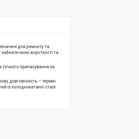
изначені для ремонту та
у забезпеченні жорсткості та
а точного припасування за
ову довговічність – термін
ей із холоднокатаної сталі.