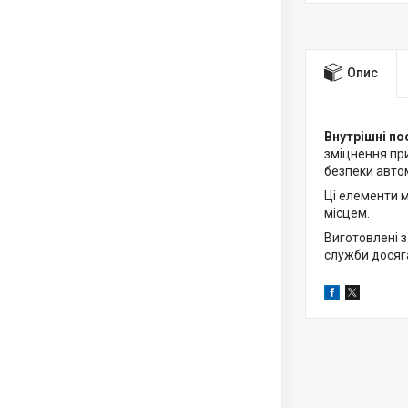
Опис
Внутрішні по
зміцнення при
безпеки авто
Ці елементи 
місцем.
Виготовлені з
служби досяга