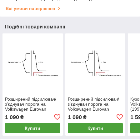
Всі умови повернення
Подібні товари компанії
Розширений підсилювач/
Розширений підсилювач/
Кузо
зʼєднувач порога на
зʼєднувач порога на
Volk
Volkswagen Eurovan
Volkswagen Eurovan
(199
(1997–2003) Коротка база,
(1997–2003) Сеедня база,
1 090
1 090
1 5
₴
₴
Лівий
Лівий
Купити
Купити