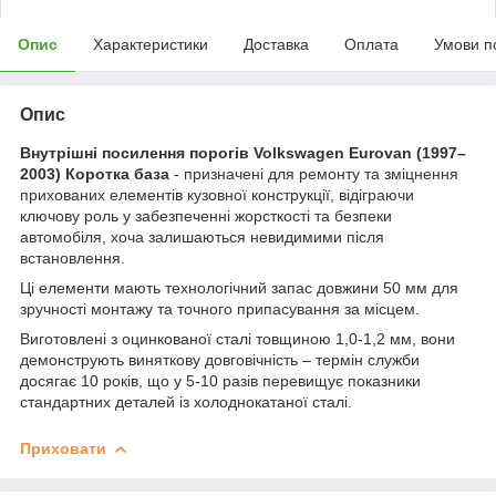
Опис
Характеристики
Доставка
Оплата
Умови п
Опис
Внутрішні посилення порогів Volkswagen Eurovan (1997–
2003) Коротка база
- призначені для ремонту та зміцнення
прихованих елементів кузовної конструкції, відіграючи
ключову роль у забезпеченні жорсткості та безпеки
автомобіля, хоча залишаються невидимими після
встановлення.
Ці елементи мають технологічний запас довжини 50 мм для
зручності монтажу та точного припасування за місцем.
Виготовлені з оцинкованої сталі товщиною 1,0-1,2 мм, вони
демонструють виняткову довговічність – термін служби
досягає 10 років, що у 5-10 разів перевищує показники
стандартних деталей із холоднокатаної сталі.
Приховати