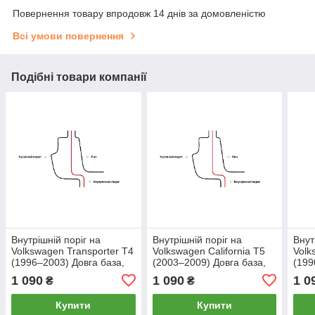
Повернення товару впродовж 14 днів за домовленістю
Всі умови повернення
Подібні товари компанії
Внутрішній поріг на
Внутрішній поріг на
Внут
Volkswagen Transporter T4
Volkswagen California T5
Volk
(1996–2003) Довга база,
(2003–2009) Довга база,
(199
Лівий
Лівий
Ліви
1 090
1 090
1 0
₴
₴
Купити
Купити