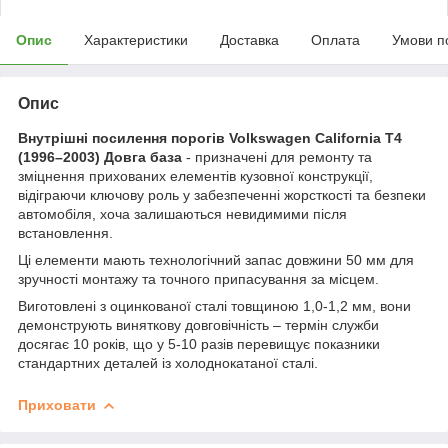
Опис
Характеристики
Доставка
Оплата
Умови п
Опис
Внутрішні посилення порогів Volkswagen California T4
(1996–2003) Довга база
- призначені для ремонту та
зміцнення прихованих елементів кузовної конструкції,
відіграючи ключову роль у забезпеченні жорсткості та безпеки
автомобіля, хоча залишаються невидимими після
встановлення.
Ці елементи мають технологічний запас довжини 50 мм для
зручності монтажу та точного припасування за місцем.
Виготовлені з оцинкованої сталі товщиною 1,0-1,2 мм, вони
демонструють виняткову довговічність – термін служби
досягає 10 років, що у 5-10 разів перевищує показники
стандартних деталей із холоднокатаної сталі.
Приховати