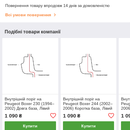
Повернення товару впродовж 14 днів за домовленістю
Всі умови повернення
Подібні товари компанії
Внутрішній поріг на
Внутрішній поріг на
Внут
Peugeot Boxer 230 (1994–
Peugeot Boxer 244 (2002–
Peug
2002) Довга база, Лівий
2006) Коротка база, Лівий
2006
1 090
1 090
1 0
₴
₴
Купити
Купити