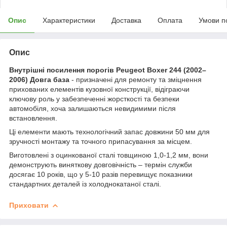
Опис
Характеристики
Доставка
Оплата
Умови п
Опис
Внутрішні посилення порогів Peugeot Boxer 244 (2002–
2006) Довга база
- призначені для ремонту та зміцнення
прихованих елементів кузовної конструкції, відіграючи
ключову роль у забезпеченні жорсткості та безпеки
автомобіля, хоча залишаються невидимими після
встановлення.
Ці елементи мають технологічний запас довжини 50 мм для
зручності монтажу та точного припасування за місцем.
Виготовлені з оцинкованої сталі товщиною 1,0-1,2 мм, вони
демонструють виняткову довговічність – термін служби
досягає 10 років, що у 5-10 разів перевищує показники
стандартних деталей із холоднокатаної сталі.
Приховати