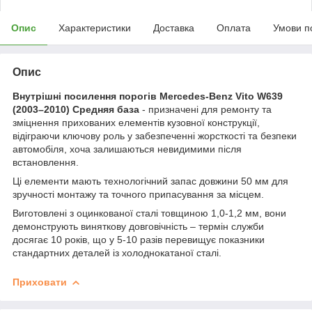
Опис
Характеристики
Доставка
Оплата
Умови п
Опис
Внутрішні посилення порогів Mercedes-Benz Vito W639
(2003–2010) Средняя база
- призначені для ремонту та
зміцнення прихованих елементів кузовної конструкції,
відіграючи ключову роль у забезпеченні жорсткості та безпеки
автомобіля, хоча залишаються невидимими після
встановлення.
Ці елементи мають технологічний запас довжини 50 мм для
зручності монтажу та точного припасування за місцем.
Виготовлені з оцинкованої сталі товщиною 1,0-1,2 мм, вони
демонструють виняткову довговічність – термін служби
досягає 10 років, що у 5-10 разів перевищує показники
стандартних деталей із холоднокатаної сталі.
Приховати