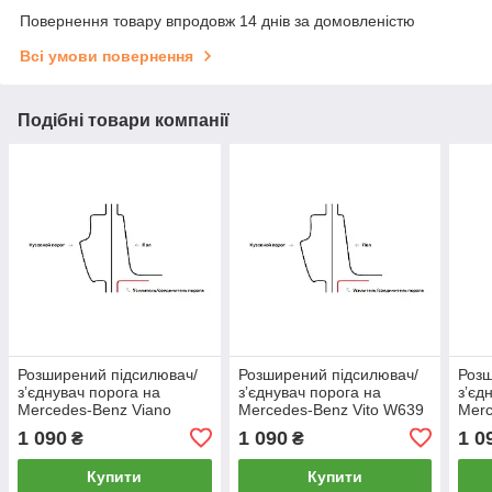
Повернення товару впродовж 14 днів за домовленістю
Всі умови повернення
Подібні товари компанії
Розширений підсилювач/
Розширений підсилювач/
Розш
зʼєднувач порога на
зʼєднувач порога на
зʼєд
Mercedes-Benz Viano
Mercedes-Benz Vito W639
Merc
W639 (2003–2010)
(2003–2010) Средняя
(201
1 090
1 090
1 0
₴
₴
Средняя база, Лівий
база, Лівий
база
Купити
Купити