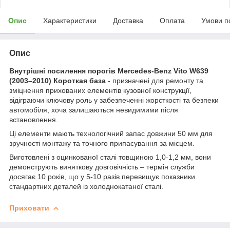
Опис
Характеристики
Доставка
Оплата
Умови п
Опис
Внутрішні посилення порогів Mercedes-Benz Vito W639
(2003–2010) Короткая база
- призначені для ремонту та
зміцнення прихованих елементів кузовної конструкції,
відіграючи ключову роль у забезпеченні жорсткості та безпеки
автомобіля, хоча залишаються невидимими після
встановлення.
Ці елементи мають технологічний запас довжини 50 мм для
зручності монтажу та точного припасування за місцем.
Виготовлені з оцинкованої сталі товщиною 1,0-1,2 мм, вони
демонструють виняткову довговічність – термін служби
досягає 10 років, що у 5-10 разів перевищує показники
стандартних деталей із холоднокатаної сталі.
Приховати