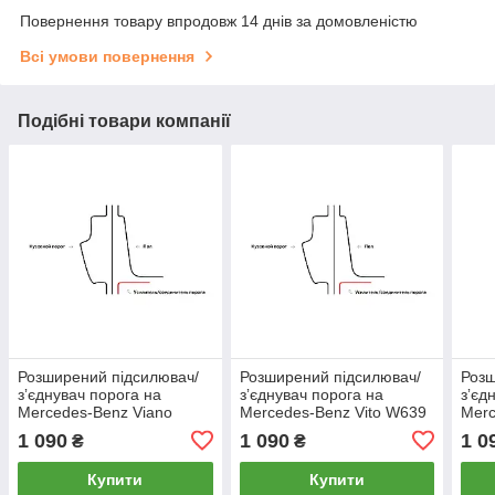
Повернення товару впродовж 14 днів за домовленістю
Всі умови повернення
Подібні товари компанії
Розширений підсилювач/
Розширений підсилювач/
Розш
зʼєднувач порога на
зʼєднувач порога на
зʼєд
Mercedes-Benz Viano
Mercedes-Benz Vito W639
Merc
W639 (2003–2010)
(2003–2010) Короткая
(201
1 090
1 090
1 0
₴
₴
Короткая база, Лівий
база, Лівий
база
Купити
Купити