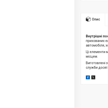
Опис
Внутрішні по
прихованих ел
автомобіля, 
Ці елементи 
місцем.
Виготовлені з
служби досяга