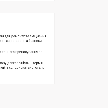
ені для ремонту та зміцнення
нні жорсткості та безпеки
а точного припасування за
ову довговічність – термін
ей із холоднокатаної сталі.