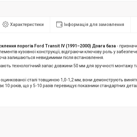
Характеристики
Інформація для замовлення
силення порогів Ford Transit IV (1991–2000) Довга база
- признач
ементів кузовної конструкції, відіграючи ключову роль у забезпече
хоча залишаються невидимими після встановлення.
мають технологічний запас довжини 50 мм для зручності монтажу т
 оцинкованої сталі товщиною 1,0-1,2 мм, вони демонструють винятк
є 10 років, що у 5-10 разів перевищує показники стандартних детал