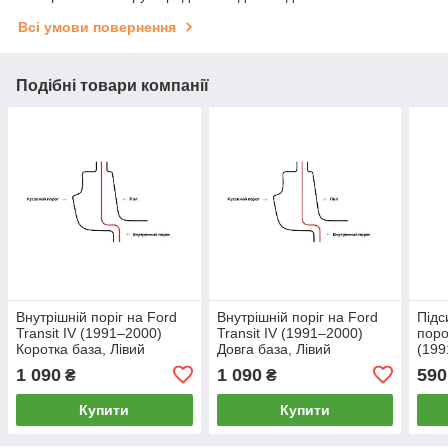
Всі умови повернення
Подібні товари компанії
Внутрішній поріг на Ford
Внутрішній поріг на Ford
Підс
Transit IV (1991–2000)
Transit IV (1991–2000)
поро
Коротка база, Лівий
Довга база, Лівий
(199
1 090
1 090
590
₴
₴
Купити
Купити