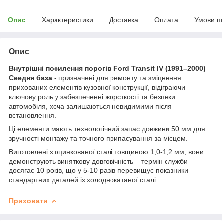
Опис
Характеристики
Доставка
Оплата
Умови п
Опис
Внутрішні посилення порогів Ford Transit IV (1991–2000)
Сеедня база
- призначені для ремонту та зміцнення
прихованих елементів кузовної конструкції, відіграючи
ключову роль у забезпеченні жорсткості та безпеки
автомобіля, хоча залишаються невидимими після
встановлення.
Ці елементи мають технологічний запас довжини 50 мм для
зручності монтажу та точного припасування за місцем.
Виготовлені з оцинкованої сталі товщиною 1,0-1,2 мм, вони
демонструють виняткову довговічність – термін служби
досягає 10 років, що у 5-10 разів перевищує показники
стандартних деталей із холоднокатаної сталі.
Приховати