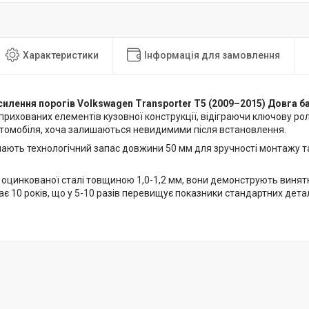
Характеристики
Інформація для замовлення
силення порогів Volkswagen Transporter T5 (2009–2015) Довга б
прихованих елементів кузовної конструкції, відіграючи ключову ро
втомобіля, хоча залишаються невидимими після встановлення.
мають технологічний запас довжини 50 мм для зручності монтажу т
 оцинкованої сталі товщиною 1,0-1,2 мм, вони демонструють винятк
є 10 років, що у 5-10 разів перевищує показники стандартних детал