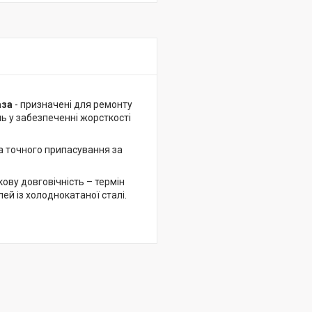
аза
- призначені для ремонту
ль у забезпеченні жорсткості
а точного припасування за
ову довговічність – термін
ей із холоднокатаної сталі.