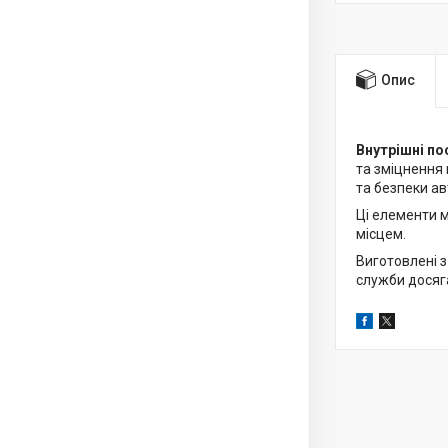
Опис
Внутрішні по
та зміцнення 
та безпеки а
Ці елементи 
місцем.
Виготовлені з
служби досяга