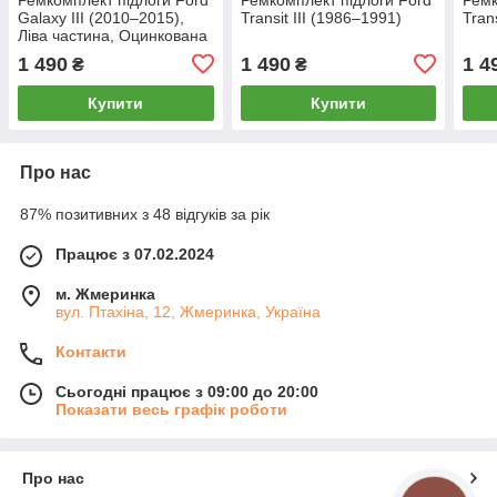
Galaxy III (2010–2015),
Transit III (1986–1991)
Tran
Ліва частина, Оцинкована
сталь 1.2 mm, Довжина
1 490
1 490
1 4
₴
₴
1,25 м
Купити
Купити
Про нас
87% позитивних з 48 відгуків за рік
Працює з 07.02.2024
м. Жмеринка
вул. Птахіна, 12, Жмеринка, Україна
Контакти
Сьогодні працює з 09:00 до 20:00
Показати весь графік роботи
Про нас