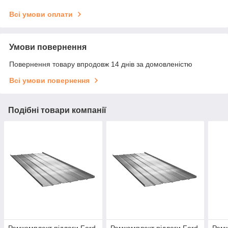
Всі умови оплати
Умови повернення
Повернення товару впродовж 14 днів за домовленістю
Всі умови повернення
Подібні товари компанії
Ремкомплект підлоги Ford
Ремкомплект підлоги Ford
Ремк