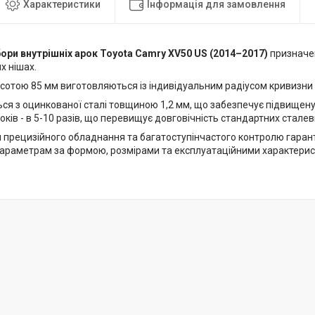
Характеристики
Інформація для замовлення
ори внутрішніх арок Toyota Camry XV50 US (2014–2017)
призначен
х нішах.
сотою 85 мм виготовляються із індивідуальним радіусом кривизни 
я з оцинкованої сталі товщиною 1,2 мм, що забезпечує підвищену ко
оків - в 5-10 разів, що перевищує довговічність стандартних сталев
 прецизійного обладнання та багатоступінчастого контролю гарант
араметрам за формою, розмірами та експлуатаційними характерис