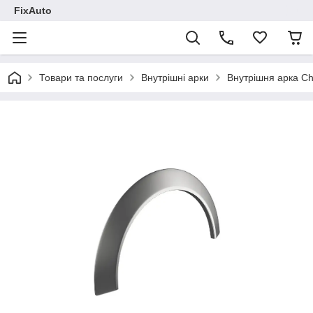
FixAuto
Товари та послуги
Внутрішні арки
Внутрішня арка Ch