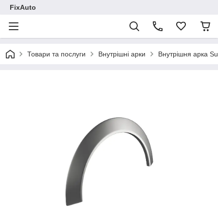
FixAuto
Товари та послуги
Внутрішні арки
Внутрішня арка Su