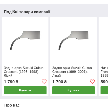
Подібні товари компанії
Задня арка Suzuki Cultus
Задня арка Suzuki Cultus
Низ 
Crescent (1996–1998),
Crescent (1999–2001),
Fron
Лівий
Лівий
1988
1 790
1 790
590
₴
₴
Купити
Купити
Про нас