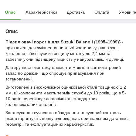
Опис
Характеристики
Доставка
Оплата
Умови п
Опис
Підсилювачі порогів для Suzuki Baleno I (1995–1999)}
-
призначені для зміцнення нижньої частини кузова в зоні
кріплення, збільшуючи товщину металу до 2,4 мм та
забезпечуючи підвищену міцність у найуразливішій ділянці.
Для зручності монтажу елементи мають 5-сантиметровий
запас по довжині, що спрощує припасування при
встановленні.
Виготовлені з високоякісної оцинкованої сталі товщиною 1,2
мм, ці компоненти мають термін служби до 10 років, що в 5-
10 разів перевищує довговічність стандартних
холоднокатаних аналогів.
Застосування сучасного обладнання та суворий контроль
якості гарантують повну відповідність оригінальним деталям з
геометрії та експлуатаційних характеристик.