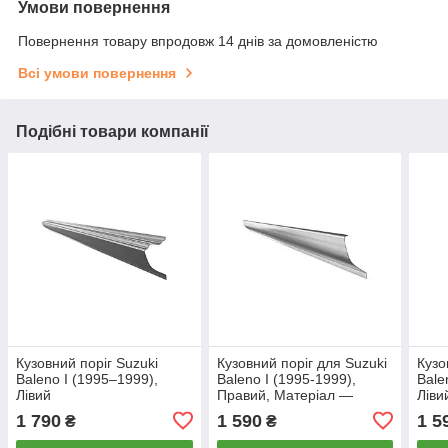
Умови повернення
Повернення товару впродовж 14 днів за домовленістю
Всі умови повернення
Подібні товари компанії
Кузовний поріг Suzuki
Кузовний поріг для Suzuki
Кузо
Baleno I (1995–1999),
Baleno I (1995-1999),
Bale
Лівий
Правий, Матеріал —
Ліви
Оцинкована сталь 1.2 mm
1 790
1 590
1 5
₴
₴