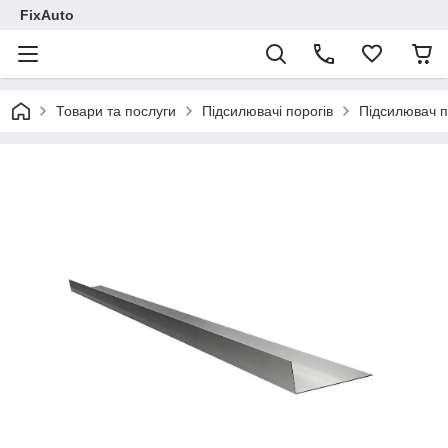
FixAuto
Товари та послуги
Підсилювачі порогів
Підсилювач п