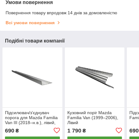
Умови повернення
Повернення товару впродовж 14 днів за домовленістю
Всі умови повернення
Подібні товари компанії
Підсилювач/з'єднувач
Кузовний поріг Mazda
Підс
порога для Mazda Familia
Familia Van (1999–2006),
Fami
Van III (2018–н.в.), лівий,
Лівий
товщина 2.4 мм, довжина
690
1 790
690
₴
₴
5 см