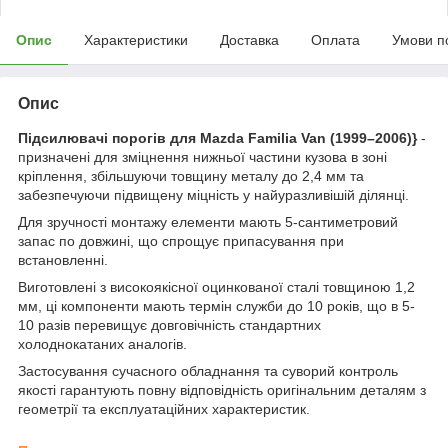
Опис
Характеристики
Доставка
Оплата
Умови п
Опис
Підсилювачі порогів для Mazda Familia Van (1999–2006)}
-
призначені для зміцнення нижньої частини кузова в зоні
кріплення, збільшуючи товщину металу до 2,4 мм та
забезпечуючи підвищену міцність у найуразливішій ділянці.
Для зручності монтажу елементи мають 5-сантиметровий
запас по довжині, що спрощує припасування при
встановленні.
Виготовлені з високоякісної оцинкованої сталі товщиною 1,2
мм, ці компоненти мають термін служби до 10 років, що в 5-
10 разів перевищує довговічність стандартних
холоднокатаних аналогів.
Застосування сучасного обладнання та суворий контроль
якості гарантують повну відповідність оригінальним деталям з
геометрії та експлуатаційних характеристик.