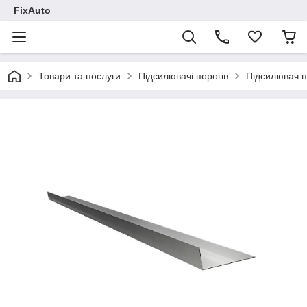
FixAuto
Товари та послуги
Підсилювачі порогів
Підсилювач п