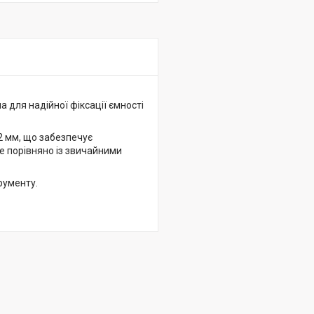
 для надійної фіксації ємності
2 мм, що забезпечує
ше порівняно із звичайними
рументу.