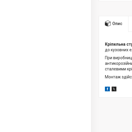
Опис
Кріпильна ст
до кузовних е
При виробниц
антикорозійни
сталевими кр
Монтаж здійсн