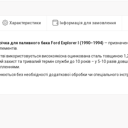
Характеристики
Інформація для замовлення
річка для паливного бака Ford Explorer I (1990–1994)
— призначена
лементів.
тві використовується високоякісна оцинкована сталь товщиною 1,
й захист та тривалий термін служби до 10 років – у 5-10 разів дов
іпленнями.
юється без необхідності додаткової обробки чи спеціального інст